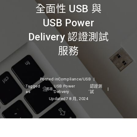
全面性 USB 與
USB Power
Delivery 認證測試
服務
Posted in
Compliance
/
USB
Tagged
USB Power
認證測
USB
,
,
as
Delivery
試
Updated
7 8 月, 2024