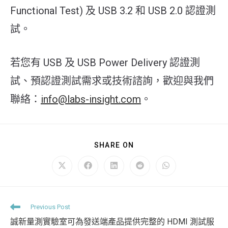
Functional Test) 及 USB 3.2 和 USB 2.0 認證測
試。
若您有 USB 及 USB Power Delivery 認證測
試、預認證測試需求或技術諮詢，歡迎與我們
聯絡：
info@labs-insight.com
。
SHARE
SHARE ON
THIS
CONTENT
Opens
Opens
Opens
Opens
Opens
in
in
in
in
in
a
a
a
a
a
new
new
new
new
new
window
window
window
window
window
Read
Previous Post
more
誠新量測實驗室可為發送端產品提供完整的 HDMI 測試服
articles