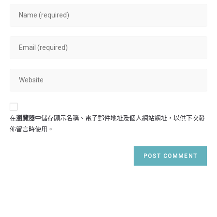
Enter
your
name
Enter
or
your
username
email
to
Enter
address
comment
your
to
website
comment
URL
在
瀏覽器
中儲存顯示名稱、電子郵件地址及個人網站網址，以供下次發
(optional)
佈留言時使用。