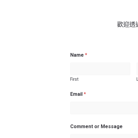
歡迎透
Name
*
First
Email
*
Comment or Message