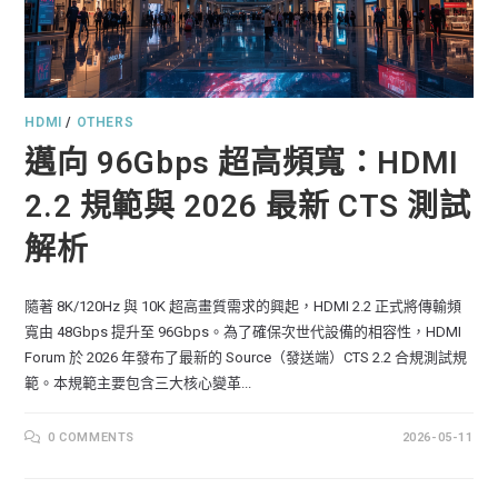
HDMI
/
OTHERS
邁向 96Gbps 超高頻寬：HDMI
2.2 規範與 2026 最新 CTS 測試
解析
隨著 8K/120Hz 與 10K 超高畫質需求的興起，HDMI 2.2 正式將傳輸頻
寬由 48Gbps 提升至 96Gbps。為了確保次世代設備的相容性，HDMI
Forum 於 2026 年發布了最新的 Source（發送端）CTS 2.2 合規測試規
範。本規範主要包含三大核心變革...
0 COMMENTS
2026-05-11