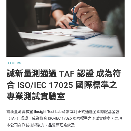
OTHERS
誠新量測通過 TAF 認證 成為符
合 ISO/IEC 17025 國際標準之
專業測試實驗室
誠新量測實驗室 (Insight Test Labs) 於本月正式通過全國認證基金會
（TAF）認證，成為符合 ISO/IEC 17025 國際標準之測試實驗室，展現
本公司在測試技術能力、品質管理系統及...