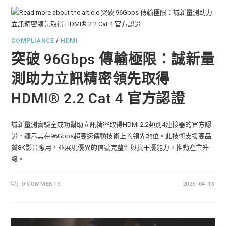
COMPLIANCE
/
HDMI
突破 96Gbps 傳輸極限：誠新量
測助力立訊精密領先取得
HDMI® 2.2 Cat 4 官方認證
誠新量測實驗室成功幫助立訊精密取得HDMI 2.2類別4連接器的官方認
證，顯示其在96Gbps超高速傳輸技術上的領先地位。此技術支援高品
質8K影音應用，並展現優異的信號完整性與抗干擾能力，推動產業升
級。
0 COMMENTS
2026-04-13