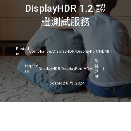
DisplayHDR 1.2 認
證測試服務
Posted
Compliance
/
DisplayHDR
/
DisplayPort
/
HDMI
in
認
Tagged
證
DisplayHDR
,
DisplayPort
,
HDMI
,
as
測
試
Updated
2 8 月, 2024