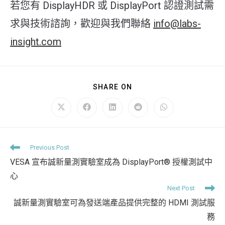
若您有 DisplayHDR 或 DisplayPort 認證測試需
求與技術諮詢，歡迎與我們聯絡
info@labs-
insight.com
SHARE
SHARE ON
THIS
CONTENT
Opens
Opens
Opens
Opens
Opens
in
in
in
in
in
a
a
a
a
a
new
new
new
new
new
window
window
window
window
window
Read
Previous Post
more
VESA 宣布誠新量測實驗室成為 DisplayPort® 授權測試中
articles
心
Next Post
誠新量測實驗室可為發送端產品提供完整的 HDMI 測試服
務