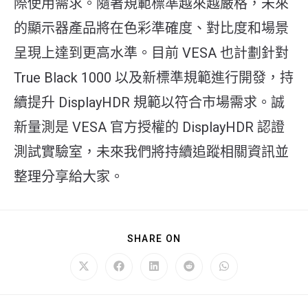
際使用需求。隨著規範標準越來越嚴格，未來
的顯示器產品將在色彩準確度、對比度和場景
呈現上達到更高水準。目前 VESA 也計劃針對
True Black 1000 以及新標準規範進行開發，持
續提升 DisplayHDR 規範以符合市場需求。誠
新量測是 VESA 官方授權的 DisplayHDR 認證
測試實驗室，未來我們將持續追蹤相關資訊並
整理分享給大家。
SHARE
SHARE ON
THIS
CONTENT
Opens
Opens
Opens
Opens
Opens
in
in
in
in
in
a
a
a
a
a
new
new
new
new
new