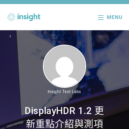
Skip
to
MENU
content
Insight Test Labs
DisplayHDR 1.2 更
新重點介紹與測項