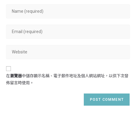
Enter
your
name
Enter
or
your
username
email
to
Enter
address
comment
your
to
website
comment
URL
在
瀏覽器
中儲存顯示名稱、電子郵件地址及個人網站網址，以供下次發
(optional)
佈留言時使用。